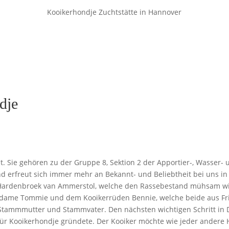
Kooikerhondje Zuchtstätte in Hannover
dje
. Sie gehören zu der Gruppe 8, Sektion 2 der Apportier-, Wasser-
 erfreut sich immer mehr an Bekannt- und Beliebtheit bei uns in
n Hardenbroek van Ammerstol, welche den Rassebestand mühsam wi
erdame Tommie und dem Kooikerrüden Bennie, welche beide aus Fri
s Stammmutter und Stammvater. Den nächsten wichtigen Schritt in 
t für Kooikerhondje gründete. Der Kooiker möchte wie jeder ande