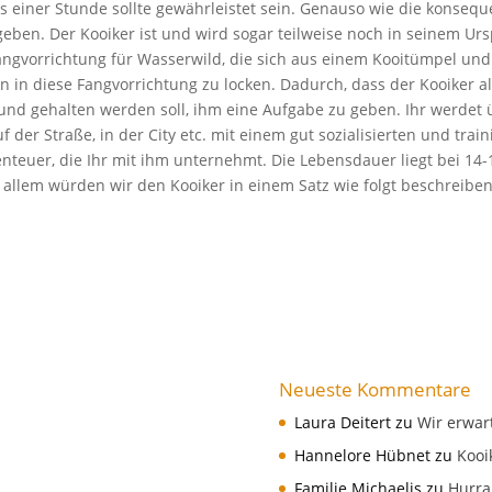
 einer Stunde sollte gewährleistet sein. Genauso wie die konseque
eben. Der Kooiker ist und wird sogar teilweise noch in seinem Ur
 Fangvorrichtung für Wasserwild, die sich aus einem Kooitümpel u
n in diese Fangvorrichtung zu locken. Dadurch, dass der Kooiker a
nd gehalten werden soll, ihm eine Aufgabe zu geben. Ihr werdet üb
 der Straße, in der City etc. mit einem gut sozialisierten und train
nteuer, die Ihr mit ihm unternehmt. Die Lebensdauer liegt bei 14-1
n allem würden wir den Kooiker in einem Satz wie folgt beschreibe
Neueste Kommentare
Laura Deitert
zu
Wir erwar
Hannelore Hübnet
zu
Kooi
Familie Michaelis
zu
Hurra